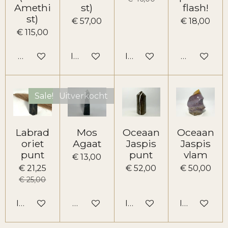
Amethi
st)
flash!
st)
€ 57,00
€ 18,00
€ 115,00
Houd mij op de hoogte
In winkelwagen
In winkelwagen
Houd mij o
Sale!
Uitverkocht
Labrad
Mos
Oceaan
Oceaan
oriet
Agaat
Jaspis
Jaspis
punt
punt
vlam
€ 13,00
€ 21,25
€ 52,00
€ 50,00
€ 25,00
In winkelwagen
Houd mij op de hoogte
In winkelwagen
In winkelw