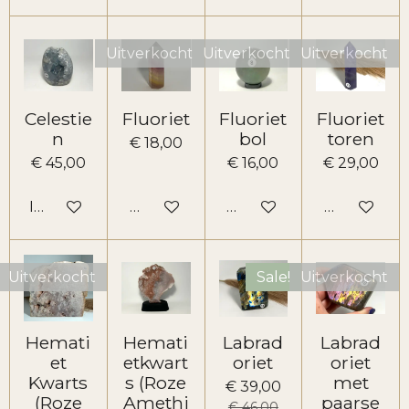
Uitverkocht
Uitverkocht
Uitverkocht
Celestie
Fluoriet
Fluoriet
Fluoriet
n
bol
toren
€ 18,00
€ 45,00
€ 16,00
€ 29,00
In winkelwagen
Houd mij op de hoogte
Houd mij op de hoogte
Houd mij o
Uitverkocht
Sale!
Uitverkocht
Hemati
Hemati
Labrad
Labrad
et
etkwart
oriet
oriet
Kwarts
s (Roze
met
€ 39,00
(Roze
Amethi
paarse
€ 46,00