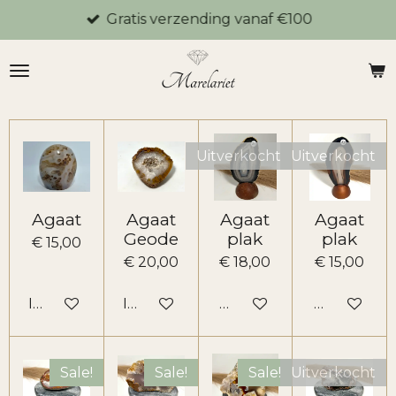
Gratis verzending vanaf €100
Ga
direct
naar
de
hoofdinhoud
Uitverkocht
Uitverkocht
Agaat
Agaat
Agaat
Agaat
Geode
plak
plak
€ 15,00
€ 20,00
€ 18,00
€ 15,00
In winkelwagen
In winkelwagen
Houd mij op de hoogte
Houd mij o
Sale!
Sale!
Sale!
Uitverkocht