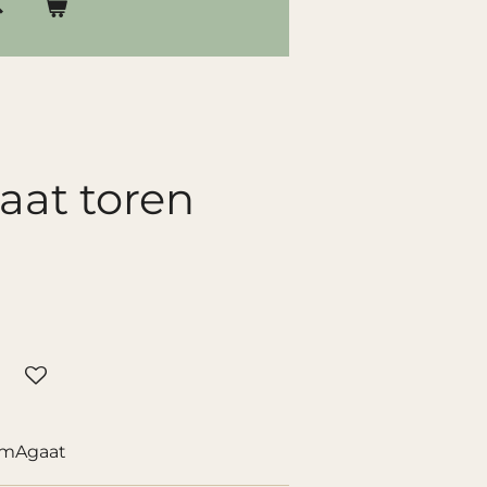
aat toren
emAgaat