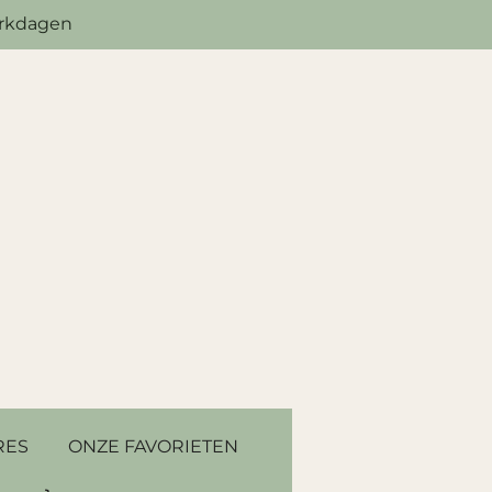
erkdagen
RES
ONZE FAVORIETEN