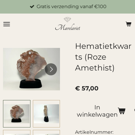
Gratis verzending vanaf €100
Ga
direct
naar
de
hoofdinhoud
Hematietkwar
ts (Roze
Amethist)
€ 57,00
In
winkelwagen
Artikelnummer: