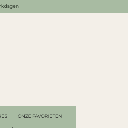
erkdagen
RES
ONZE FAVORIETEN