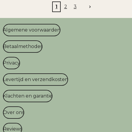
1
2
3
Algemene voorwaarden
Betaalmethodes
Privacy
Levertijd en verzendkosten
Klachten en garantie
Over ons
Reviews