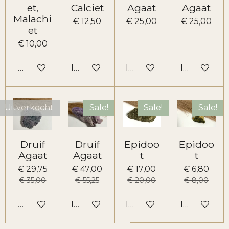
et,
Calciet
Agaat
Agaat
Malachi
€ 12,50
€ 25,00
€ 25,00
et
€ 10,00
Houd mij op de hoogte
In winkelwagen
In winkelwagen
In winkelw
Uitverkocht
Sale!
Sale!
Sale!
Druif
Druif
Epidoo
Epidoo
Agaat
Agaat
t
t
€ 29,75
€ 47,00
€ 17,00
€ 6,80
€ 35,00
€ 55,25
€ 20,00
€ 8,00
Houd mij op de hoogte
In winkelwagen
In winkelwagen
In winkelw