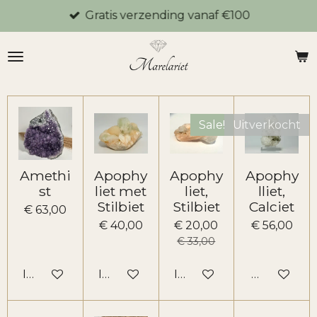
Gratis verzending vanaf €100
Ga
direct
naar
de
hoofdinhoud
Sale!
Uitverkocht
Amethi
Apophy
Apophy
Apophy
st
liet met
liet,
lliet,
Stilbiet
Stilbiet
Calciet
€ 63,00
€ 40,00
€ 20,00
€ 56,00
€ 33,00
In winkelwagen
In winkelwagen
In winkelwagen
Houd mij o