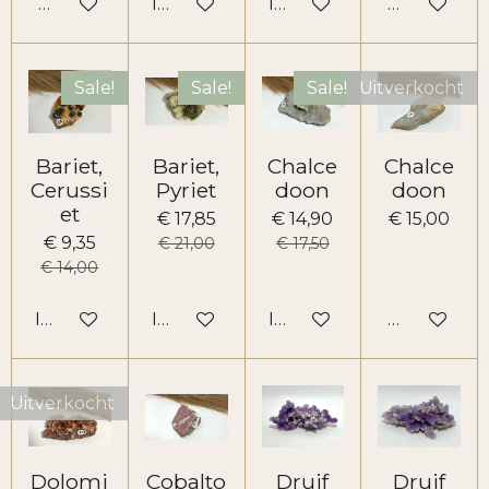
Houd mij op de hoogte
In winkelwagen
In winkelwagen
Houd mij o
Sale!
Sale!
Sale!
Uitverkocht
Bariet,
Bariet,
Chalce
Chalce
Cerussi
Pyriet
doon
doon
et
€ 17,85
€ 14,90
€ 15,00
€ 9,35
€ 21,00
€ 17,50
€ 14,00
In winkelwagen
In winkelwagen
In winkelwagen
Houd mij o
Uitverkocht
Dolomi
Cobalto
Druif
Druif