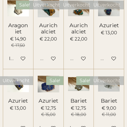
Sale!
Uitverkocht
Uitverkocht
Uitverkocht
Aragon
Aurich
Aurich
Azuriet
iet
alciet
alciet
€ 13,00
€ 14,90
€ 22,00
€ 22,00
€ 17,50
In winkelwagen
Houd mij op de hoogte
Houd mij op de hoogte
Houd mij o
Uitverkocht
Sale!
Sale!
Uitverkocht
Azuriet
Azuriet
Bariet
Bariet
€ 13,00
€ 12,75
€ 12,75
€ 9,00
€ 15,00
€ 18,00
€ 11,00