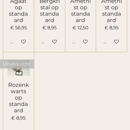
Agaat
Bergkri
Amethi
Amethi
op
stal op
st op
st op
standa
standa
standa
standa
ard
ard
ard
ard
€ 56,95
€ 8,95
€ 12,50
€ 8,95
Houd mij op de hoogte
Houd mij op de hoogte
Houd mij op de hoogte
Houd mij o
Uitverkocht
Rozenk
warts
op
standa
ard
€ 8,95