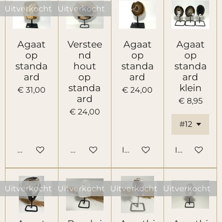
Uitverkocht
Uitverkocht
Agaat
Verstee
Agaat
Agaat
op
nd
op
op
standa
hout
standa
standa
ard
op
ard
ard
standa
klein
€ 31,00
€ 24,00
ard
€ 8,95
€ 24,00
Houd mij op de hoogte
Houd mij op de hoogte
In winkelwagen
In winkelw
Uitverkocht
Uitverkocht
Uitverkocht
Uitverkocht