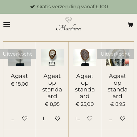
Gratis verzending vanaf €100
Ga
direct
naar
de
hoofdinhoud
Uitverkocht
Uitverkocht
Agaat
Agaat
Agaat
Agaat
op
op
op
€ 18,00
standa
standa
standa
ard
ard
ard
€ 8,95
€ 25,00
€ 8,95
Houd mij op de hoogte
In winkelwagen
In winkelwagen
Houd mij o