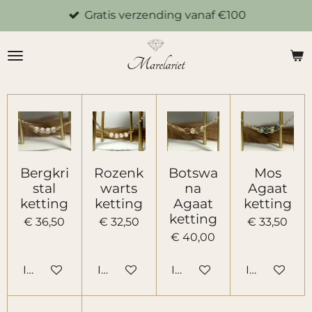
Gratis verzending vanaf €100
Ga
direct
naar
de
hoofdinhoud
Bergkri
Rozenk
Botswa
Mos
stal
warts
na
Agaat
ketting
ketting
Agaat
ketting
ketting
€ 36,50
€ 32,50
€ 33,50
€ 40,00
In winkelwagen
In winkelwagen
In winkelwagen
In winkelw