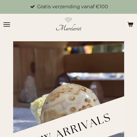
Gratis verzending vanaf €100
Ga
direct
naar
de
hoofdinhoud