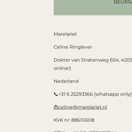
BEURS
Marelariet
Celine Ringlever
Dokter van Stratenweg 654, 4205L
online!)
Nederland
📞+31 6 25293366 (whatsapp only)
📩celine@marelariet.nl
KVK nr: 88610608