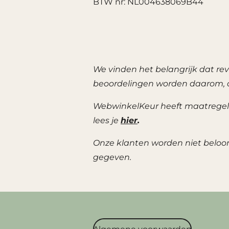
BTW nr: NL004638069B44
We vinden het belangrijk dat re
beoordelingen worden daarom, o
WebwinkelKeur heeft maatregele
lees je
hier
.
Onze klanten worden niet beloon
gegeven.