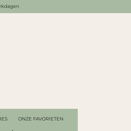
erkdagen
RES
ONZE FAVORIETEN