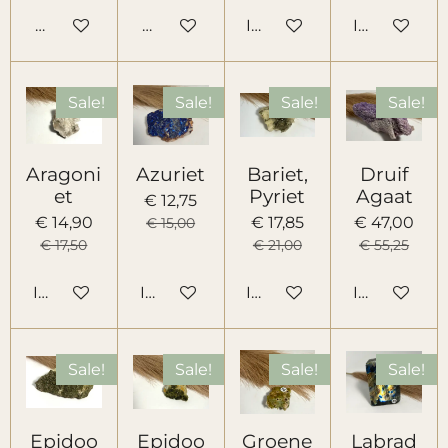
Houd mij op de hoogte
Houd mij op de hoogte
In winkelwagen
In winkelw
Sale!
Sale!
Sale!
Sale!
Aragoni
Azuriet
Bariet,
Druif
et
Pyriet
Agaat
€ 12,75
€ 14,90
€ 17,85
€ 47,00
€ 15,00
€ 17,50
€ 21,00
€ 55,25
In winkelwagen
In winkelwagen
In winkelwagen
In winkelw
Sale!
Sale!
Sale!
Sale!
Epidoo
Epidoo
Groene
Labrad