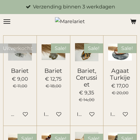
Verzending binnen 3 werkdagen
Ga
direct
naar
de
hoofdinhoud
Uitverkocht
Sale!
Sale!
Sale!
Bariet
Bariet
Bariet,
Agaat
Cerussi
Turkije
€ 9,00
€ 12,75
et
€ 17,00
€ 11,00
€ 18,00
€ 9,35
€ 20,00
€ 14,00
Houd mij op de hoogte
In winkelwagen
In winkelwagen
In winkelw
Sale!
Sale!
Sale!
Sale!