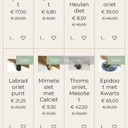
t
t
Heulan
oriet
diet
€ 17,00
€ 6,80
€ 39,00
€ 8,50
€ 20,00
€ 8,00
€ 46,00
€ 10,00
In winkelwagen
In winkelwagen
In winkelwagen
In winkelw
Sale!
Sale!
Uitverkocht
Sale!
Labrad
Mimete
Thoms
Epidoo
oriet
siet
oniet,
t met
punt
met
Mesolie
Kwarts
Calciet
t
€ 21,25
€ 65,00
€ 9,35
€ 42,50
€ 25,00
€ 81,00
€ 11,00
€ 50,00
In winkelwagen
In winkelwagen
Houd mij op de hoogte
In winkelw