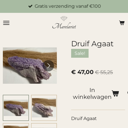
Gratis verzending vanaf €100
Ga
direct
naar
de
hoofdinhoud
Druif Agaat
Sale!
€ 47,00
€ 55,25
In
winkelwagen
Druif Agaat