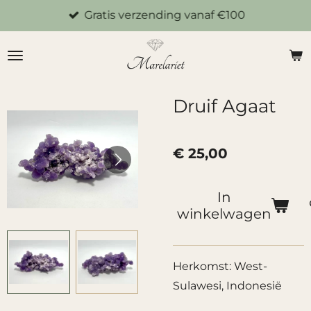
Gratis verzending vanaf €100
Ga
direct
naar
de
hoofdinhoud
Druif Agaat
€ 25,00
In
winkelwagen
Herkomst: West-
Sulawesi, Indonesië