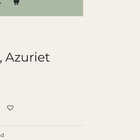
, Azuriet
nd