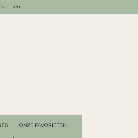
erkdagen
RES
ONZE FAVORIETEN