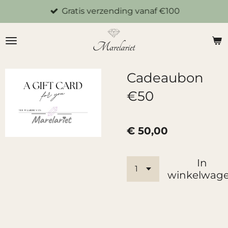
Gratis verzending vanaf €100
Ga
direct
naar
de
hoofdinhoud
Cadeaubon
€50
€ 50,00
In
winkelwag