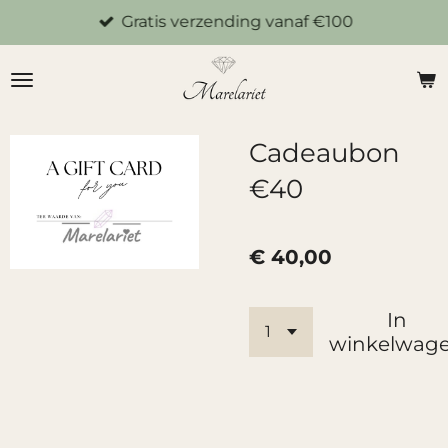
Gratis verzending vanaf €100
Ga
direct
naar
de
hoofdinhoud
Cadeaubon
€40
€ 40,00
In
winkelwag