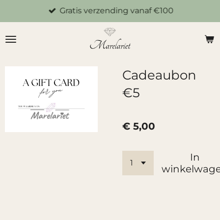
Gratis verzending vanaf €100
Ga
direct
naar
de
hoofdinhoud
Cadeaubon
€5
€ 5,00
In
winkelwag