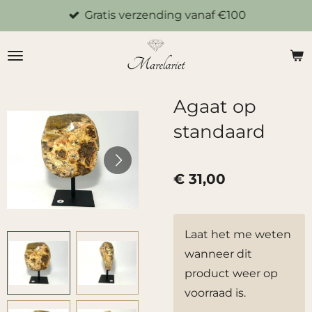
Gratis verzending vanaf €100
Ga
direct
naar
de
hoofdinhoud
Agaat op
standaard
€ 31,00
Laat het me weten
wanneer dit
product weer op
voorraad is.