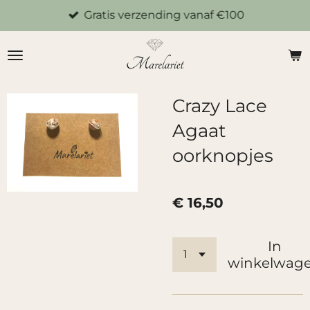
Gratis verzending vanaf €100
Ga
direct
naar
de
hoofdinhoud
Crazy Lace
Agaat
oorknopjes
€ 16,50
In
winkelwag