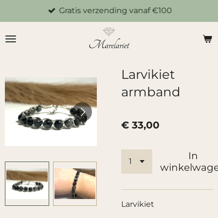
Gratis verzending vanaf €100
Ga
direct
naar
de
hoofdinhoud
Larvikiet
armband
€ 33,00
In
winkelwag
Larvikiet