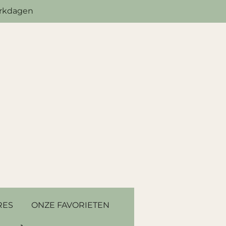
erkdagen
RES
ONZE FAVORIETEN