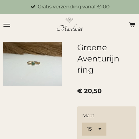
Gratis verzending vanaf €100
Ga
direct
naar
de
hoofdinhoud
Groene
Aventurijn
ring
€ 20,50
Maat