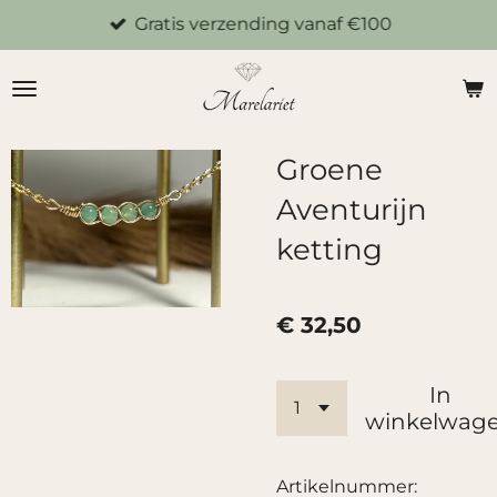
Gratis verzending vanaf €100
Ga
direct
naar
de
hoofdinhoud
Groene
Aventurijn
ketting
€ 32,50
In
winkelwag
Artikelnummer: