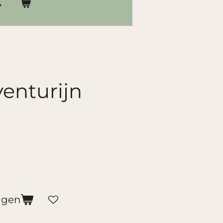
enturijn
agen