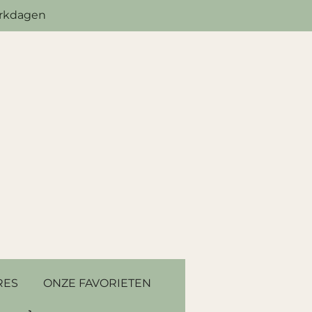
erkdagen
RES
ONZE FAVORIETEN