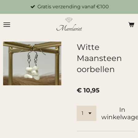
Gratis verzending vanaf €100
Ga
direct
naar
de
hoofdinhoud
Witte
Maansteen
oorbellen
€ 10,95
In
winkelwag