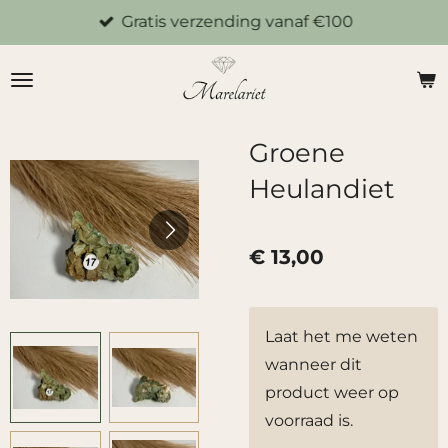
Gratis verzending vanaf €100
Ga
direct
naar
de
hoofdinhoud
Groene
Heulandiet
€ 13,00
Laat het me weten
wanneer dit
product weer op
voorraad is.