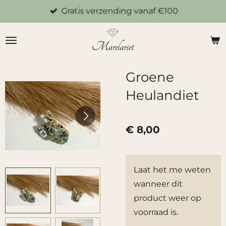
Gratis verzending vanaf €100
Ga
direct
naar
de
hoofdinhoud
Groene
Heulandiet
€ 8,00
Laat het me weten
wanneer dit
product weer op
voorraad is.